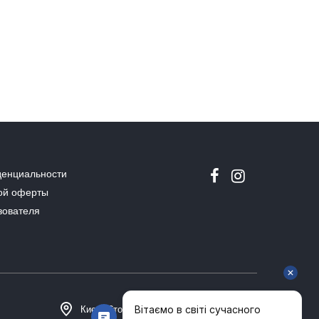
денциальности
ой оферты
зователя
Киев, Столичное шоссе 101, Домосфера