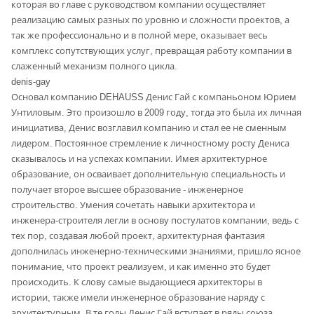
которая во главе с руководством компании осуществляет
реализацию самых разных по уровню и сложности проектов, а
так же профессионально и в полной мере, оказывает весь
комплекс сопутствующих услуг, превращая работу компании в
слаженный механизм полного цикла.
denis-gay
Основал компанию DEHAUSS Денис Гай с компаньоном Юрием
Унтиловым. Это произошло в 2009 году, тогда это была их личная
инициатива, Денис возглавил компанию и стал ее не сменным
лидером. Постоянное стремление к личностному росту Дениса
сказывалось и на успехах компании. Имея архитектурное
образование, он осваивает дополнительную специальность и
получает второе высшее образование - инженерное
строительство. Умения сочетать навыки архитектора и
инженера-строителя легли в основу постулатов компании, ведь с
тех пор, создавая любой проект, архитектурная фантазия
дополнилась инженерно-техническими знаниями, пришло ясное
понимание, что проект реализуем, и как именно это будет
происходить. К слову самые выдающиеся архитекторы в
истории, также имели инженерное образование наряду с
архитектурным. В те годы Денис Гай вступает в ряды союза