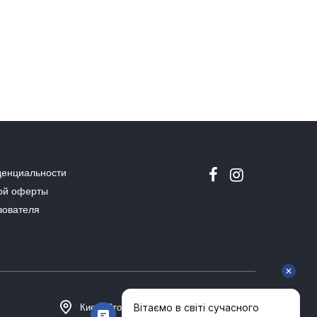
денциальности
ой оферты
зователя
Киев, Столичное шоссе 101, Домосфера