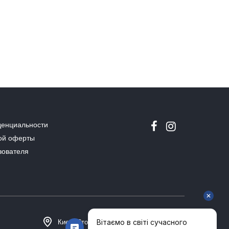
денциальности
ой оферты
зователя
Киев, Столичное шоссе 101, Домосфера