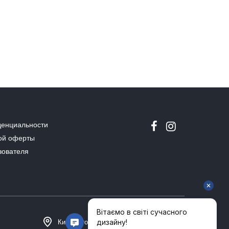
денциальности
ой оферты
зователя
Киев, Столичное шоссе 101, Домосфера