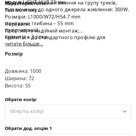
модулі LiGHT HUB 25 мм.
Максимальне навантаження на групу треків,
Характеристики:
підключених до одного джерела живлення: 300W.
Тип монтажу:
Розміри: L1000/W72/H54.7 mm
монтажна глибина – 55 mm
Переваги:
колір чорний
Простий та надійний монтаж;
гарантія – 3 роки
Кріпиться до стандартного профілю для
48V
читати більше...
гіпсокартону;
Максимальне навантаження: 300W
зносостійкі мідні струмопровідні елементи;
Розмір
Матеріал: Анодований алюміній
Трек можна різати будь-де.
Довжина: 1000
Ширина: 72
Висота: 55
Обрати колір:
оберіть колір
Обрати дод. опцію 1