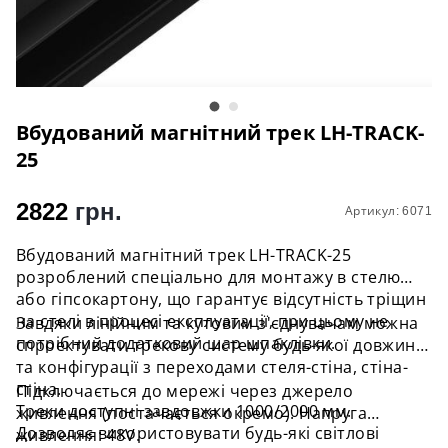
Вбудований магнітний трек LH-TRACK-
25
2822
грн.
Артикул: 6071
Вбудований магнітний трек LH-TRACK-25
розроблений спеціально для монтажу в стелю
або гіпсокартону, що гарантує відсутність тріщин
на стелі в процесі експлуатації, при цьому не
Завдяки лінійним та кутовим з'єднувачам можна
потрібний додатковий шар шпаклівки.
спроектувати трекову систему будь-якої довжини
та конфігурації з переходами стеля-стіна, стіна-
стіна.
Підключається до мережі через джерело
Треки доступні завдовжки 1000/2000 мм.
живлення (постачається окремо). Напруга
Дозволяє використовувати будь-які світлові
живлення: 48V.