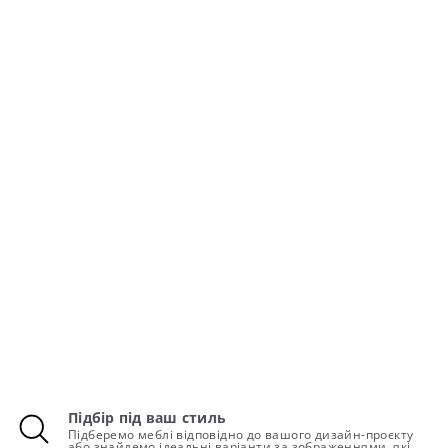
Підбір під ваш стиль
Підберемо меблі відповідно до вашого дизайн-проєкту
або знайдемо ідеальні варіанти за зображеннями, які