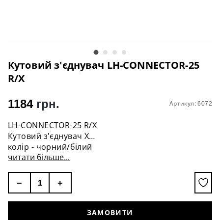
Кутовий з'єднувач LH-CONNECTOR-25
R/Х
1184
грн.
Артикул: 6072
LH-CONNECTOR-25 R/Х
Кутовий з'єднувач Х
колір - чорний/білий
читати більше...
гарантія - 3 роки
−
+
ЗАМОВИТИ