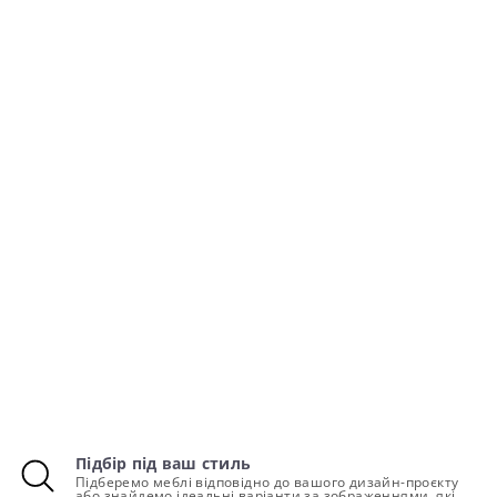
Підбір під ваш стиль
Підберемо меблі відповідно до вашого дизайн-проєкту
або знайдемо ідеальні варіанти за зображеннями, які