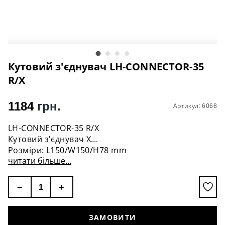
Кутовий з'єднувач LH-CONNECTOR-35
R/Х
1184
грн.
Артикул: 6068
LH-CONNECTOR-35 R/Х
Кутовий з'єднувач Х
Розміри: L150/W150/H78 mm
читати більше...
монтажна глибина - 78 mm
колір - чорний
гарантія - 3 роки
−
+
ЗАМОВИТИ