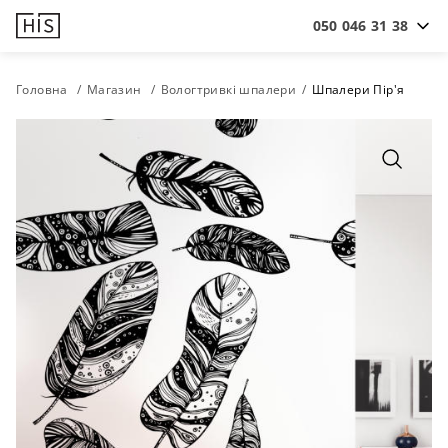
050 046 31 38
Головна
Магазин
Вологтривкі шпалери
Шпалери Пір'я