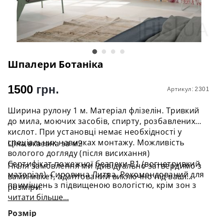
Шпалери Ботаніка
1500
грн.
Артикул: 2301
Ширина рулону 1 м. Матеріал флізелін. Тривкий
до мила, моючих засобів, спирту, розбавлених
кислот. При установці немає необхідності у
спеціальних навичках монтажу. Можливість
Ціна вказана за м2
вологого догляду (після висихання)
Сертифікат пожежної безпеки В1 (вогнетривкий
Після замовлення ми ідивідуально затвердимо з
матеріал). Сировина Литва. Рекомендований для
вами макет, адаптований виключно під ваші
приміщень з підвищеною вологістю, крім зон з
розміри.
прямим доступом води.
читати більше...
Розмір