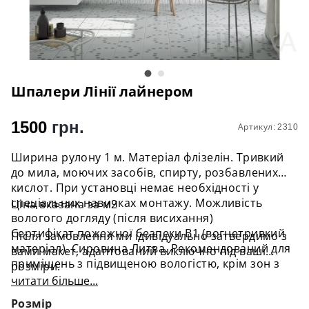
Шпалери Лінії лайнером
1500
грн.
Артикул: 2310
Ширина рулону 1 м. Матеріал флізелін. Тривкий
до мила, моючих засобів, спирту, розбавлених
кислот. При установці немає необхідності у
спеціальних навичках монтажу. Можливість
Ціна вказана за м2
вологого догляду (після висихання)
Сертифікат пожежної безпеки В1 (вогнетривкий
Після замовлення ми ідивідуально затвердимо з
матеріал). Сировина Литва. Рекомендований для
вами макет, адаптований виключно під ваші
приміщень з підвищеною вологістю, крім зон з
розміри.
прямим доступом води.
читати більше...
Розмір