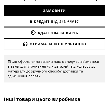
Ціна вказана за 1 м2.
ЗАМОВИТИ
Вологостійкі шпалери доступні до замовлення від
3 м2, в комплект входить склополотно,
В КРЕДИТ ВІД
243
₴/МІС
спеціалізована грунтовка, клей, захисний лак.
АДАПТУВАТИ ВИРІБ
ОТРИМАТИ КОНСУЛЬТАЦІЮ
Після оформлення заявки наш менеджер зв’яжеться
з вами для уточнення усіх деталей: від кольору до
матеріалу до зручного способу доставки та
здійснення оплати
Інші товари цього виробника