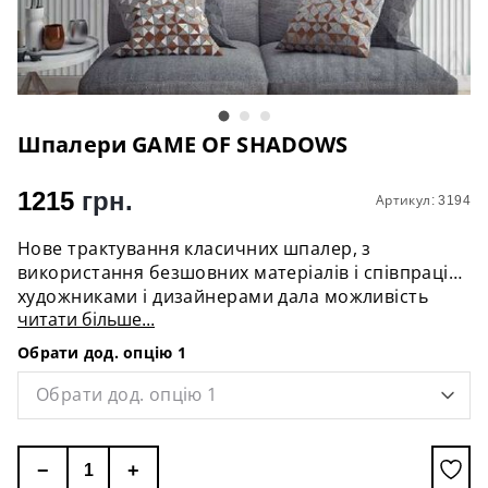
Шпалери GAME OF SHADOWS
1215
грн.
Артикул: 3194
Нове трактування класичних шпалер, з
використання безшовних матеріалів і співпраці з
художниками і дизайнерами дала можливість
читати більше...
виконувати самі найнесподіваніші ідеї.
Обрати дод. опцію 1
Варіанти матеріалу шпалер:
- Флізелін - максимальна висота 315см.
Обрати дод. опцію 1
- Текстиль - максимальна висота 275см.
- Вологостійкий матеріал - ширина рулону 0,96
см,
−
+