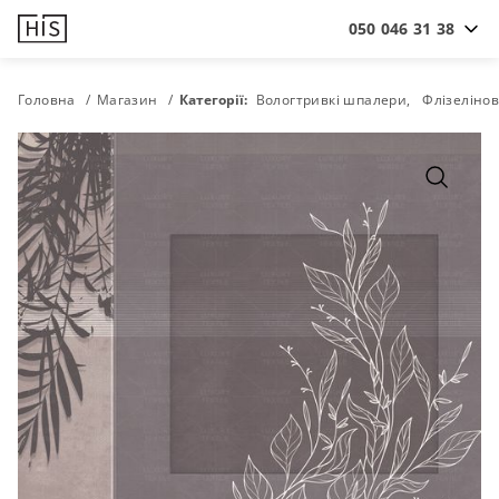
050 046 31 38
Головна
Магазин
Категорії:
Вологтривкі шпалери
Флізеліно