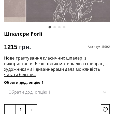
Шпалери Forli
1215
грн.
Артикул: 5992
Нове трактування класичних шпалер, з
використання безшовних матеріалів і співпраці з
художниками і дизайнерами дала можливість
читати більше...
виконувати самі найнесподіваніші ідеї.
Обрати дод. опцію 1
Варіанти матеріалу шпалер:
- Флізелін
Обрати дод. опцію 1
- Текстиль
- Вологостійкий матеріал
−
+