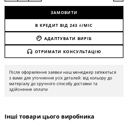
Ціна вказана за 1 м2.
Вологостійкі шпалери доступні до замовлення від
ЗАМОВИТИ
3 м2, в комплект входить склополотно,
спеціалізована грунтовка, клей, захисний лак.
В КРЕДИТ ВІД
243
₴/МІС
АДАПТУВАТИ ВИРІБ
ОТРИМАТИ КОНСУЛЬТАЦІЮ
Після оформлення заявки наш менеджер зв’яжеться
з вами для уточнення усіх деталей: від кольору до
матеріалу до зручного способу доставки та
здійснення оплати
Інші товари цього виробника