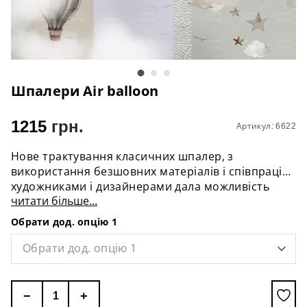
Шпалери Аir balloon
1215
грн.
Артикул: 6622
Нове трактування класичних шпалер, з
використання безшовних матеріалів і співпраці з
художниками і дизайнерами дала можливість
читати більше...
виконувати самі найнесподіваніші ідеї.
Обрати дод. опцію 1
Варіанти матеріалу шпалер:
- Флізелін - максимальна висота 315см.
Обрати дод. опцію 1
- Текстиль - максимальна висота 275см.
- Вологостійкий матеріал - ширина рулону 0,96
см,
−
+