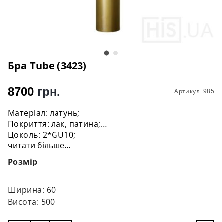
Бра Tube (3423)
8700
грн.
Артикул: 985
Матеріал: латунь;
Покриття: лак, патина;
Цоколь: 2*GU10;
читати більше...
Кріплення - планка, діаметр 10см;
Потужність: 2*7W;
Розмір
Діаметр 6см;
Висота 50см;
Лампочка в комплект входить.
Ширина: 60
Висота: 500