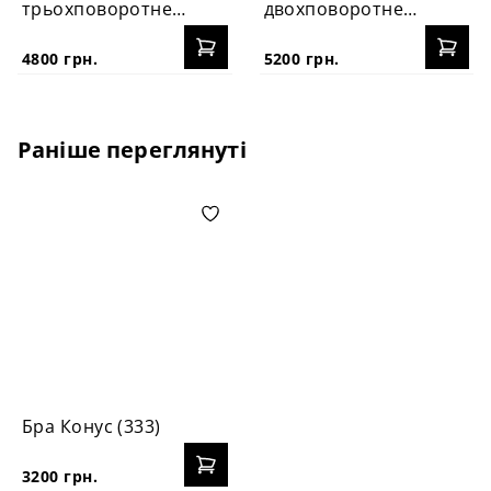
трьохповоротне
двохповоротне
PikArt (2104)
PikArt (2091)
4800 грн.
5200 грн.
Раніше переглянуті
Бра Конус (333)
3200 грн.