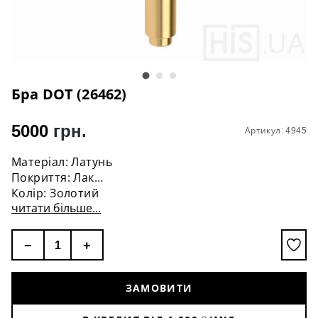
Бра DOT (26462)
5000
грн.
Артикул: 4945
Матеріал: Латунь
Покриття: Лак
Колір: Золотий
читати більше...
Висота: 20 см
Діаметр плафону: 2 см
Цоколь: G9
−
+
Кількість ламп: 1 шт
Лампочка: В комплект не входить
Потужність: 60W
ЗАМОВИТИ
Напруга: 220 V