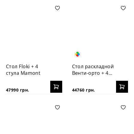
Стол Floki + 4
Стол раскладной
стула Mamont
Венти-орто + 4
стула №3Б
47990 грн.
44760 грн.