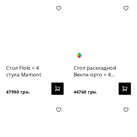
Стол Floki + 4
Стол раскладной
стула Mamont
Венти-орто + 4
стула №3Б
47990 грн.
44760 грн.