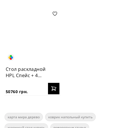
Стол раскладной
HPL Спейс + 4
стула Пломбир
50760 грн.
карта мира дерево
коврик напольный купить
кухонный стол купить
поворотные стулья