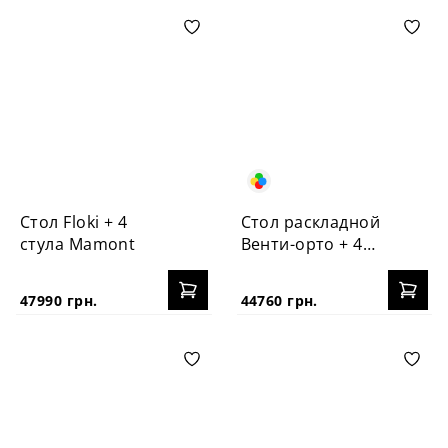
Стол Floki + 4
Стол раскладной
стула Mamont
Венти-орто + 4
стула №3Б
47990 грн.
44760 грн.