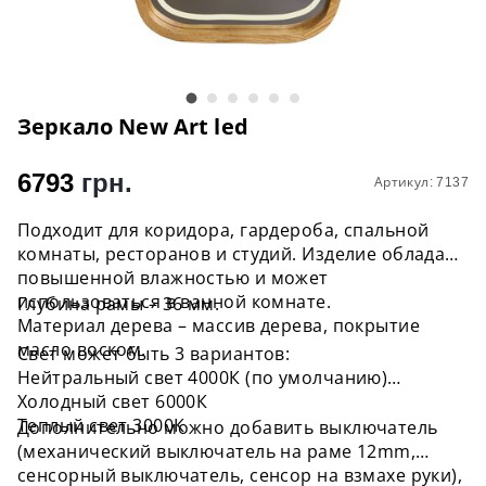
Зеркало New Art led
6793
грн.
Артикул: 7137
Подходит для коридора, гардероба, спальной
комнаты, ресторанов и студий. Изделие обладает
повышенной влажностью и может
использоваться в ванной комнате.
Глубина рамы – 36 мм.
Материал дерева – массив дерева, покрытие
масло воском.
Свет может быть 3 вариантов:
Нейтральный свет 4000К (по умолчанию)
Холодный свет 6000К
Теплый свет 3000К
Дополнительно можно добавить выключатель
(механический выключатель на раме 12mm,
сенсорный выключатель, сенсор на взмахе руки),