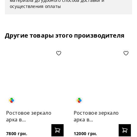
материала до удобного способа доставки и
осуществления оплаты
Другие товары этого производителя
Ростовое зеркало
Ростовое зеркало
арка в
арка в
деревянной раме
деревянной раме
LED
7800 грн.
12000 грн.