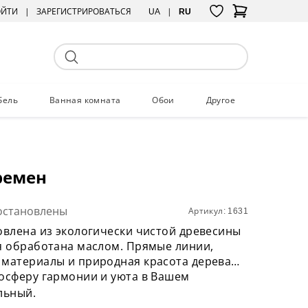
ОЙТИ
ЗАРЕГИСТРИРОВАТЬСЯ
UA
RU
бель
Ванная комната
Обои
Другое
ремен
остановлены
Артикул: 1631
овлена из экологически чистой древесины
я обработана маслом. Прямые линии,
 материалы и природная красота дерева
мосферу гармонии и уюта в Вашем
льный.