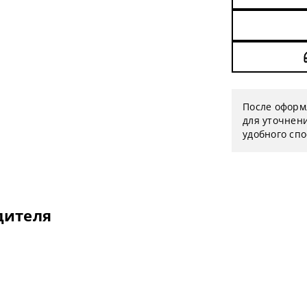
После оформ
для уточнени
удобного сп
дителя