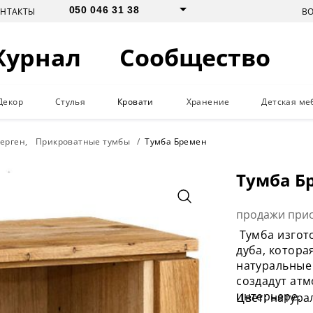
050 046 31 38
В
ОНТАКТЫ
Журнал
Сообщество
Декор
Стулья
Кровати
Хранение
Детская ме
Берген
Прикроватные тумбы
Тумба Бремен
Тумба Б
продажи при
Тумба изгот
дуба, котора
натуральные
создадут ат
интерьере.
Цвет: натура