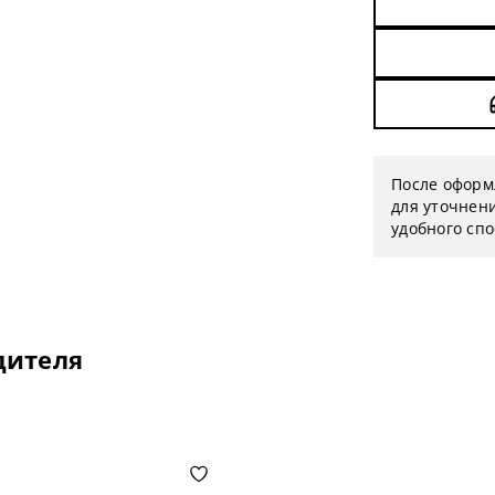
После оформ
для уточнени
удобного сп
дителя