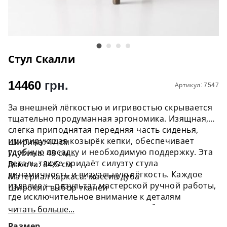
Стул Скалли
14460
грн.
Артикул: 7547
За внешней лёгкостью и игривостью скрывается
тщательно продуманная эргономика. Изящная,
слегка приподнятая передняя часть сиденья,
имитирующая козырёк кепки, обеспечивает
Ширина: 47 см
удобную посадку и необходимую поддержку. Эта
Глубина: 48 см
деталь также придаёт силуэту стула
Высота: 84,5 см
динамичность и визуальную лёгкость. Каждое
Материал каркаса: массив дуба
изделие — результат мастерской ручной работы,
Широкий выбор тканей
где исключительное внимание к деталям
гарантирует индивидуальность и безупречное
читать больше...
качество.
Размер