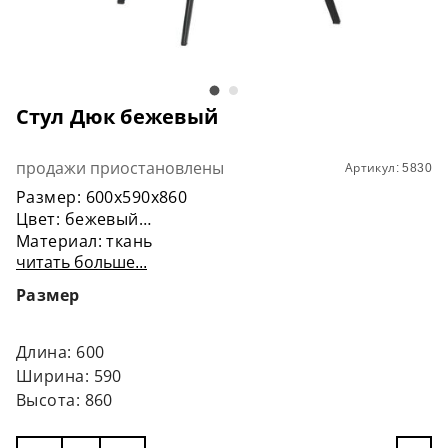
Стул Дюк бежевый
продажи приостановлены
Артикул: 5830
Размер: 600х590х860
Цвет: бежевый
Материал: ткань
читать больше...
Нога: металл черный
Макс.допустимая нагрузка – 120 кг
Размер
Длина: 600
Ширина: 590
Высота: 860