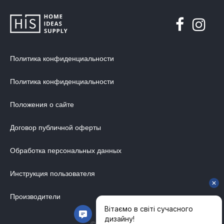
ХРАНЕНИЕ
ДИЗАЙНЕРСКИЕ СТОЛЫ
ДЕКОР ДЛЯ ДОМА
Политика конфиденциальности
СТУЛЬЯ
МЕБЕЛЬ В ДЕТСКУЮ
Политика конфиденциальности
ВАННАЯ КОМНАТА
Положения о сайте
ОСВЕЩЕНИЕ ДЛЯ ИНТЕРЬЕРА
Договор публичной оферты
ОБОИ ДЛЯ СТЕН
СТЕНОВЫЕ ПАНЕЛИ
Обработка персональных данных
КОВРЫ
Инструкция пользователя
МАТРАС
Производители
МЕБЕЛЬ ДЛЯ ОФИСА
УЛИЧНАЯ МЕБЕЛЬ
© 2014-2026