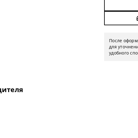
После оформ
для уточнени
удобного сп
дителя