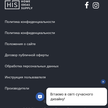
ДИЗАЙНЕРСКИЕ СТОЛЫ
ДЕКОР ДЛЯ ДОМА
Политика конфиденциальности
СТУЛЬЯ
МЕБЕЛЬ В ДЕТСКУЮ
Политика конфиденциальности
ВАННАЯ КОМНАТА
Положения о сайте
ОСВЕЩЕНИЕ ДЛЯ ИНТЕРЬЕРА
Договор публичной оферты
ОБОИ ДЛЯ СТЕН
СТЕНОВЫЕ ПАНЕЛИ
Обработка персональных данных
КОВРЫ
Инструкция пользователя
МАТРАС
МЕБЕЛЬ ДЛЯ ОФИСА
Производители
УЛИЧНАЯ МЕБЕЛЬ
© 2014-2026
АКУСТИЧЕСКИЕ ПЕРЕГОРОДКИ