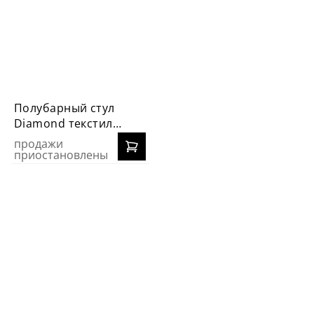
Полубарный стул
Diamond текстиль
(серый)
продажи
приостановлены