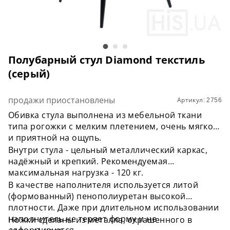
Полубарный стул Diamond текстиль
(серый)
продажи приостановлены
Артикул: 2756
Обивка стула выполнена из мебельной ткани
типа рогожки с мелким плетением, очень мягкой
и приятной на ощупь.
Внутри стула - цельный металлический каркас,
надёжный и крепкий. Рекомендуемая
максимальная нагрузка - 120 кг.
В качестве наполнителя используется литой
(формованный) пенополиуретан высокой
плотности. Даже при длительном использовании
наполнитель не теряет форму и не
Ножки сделаны из металла, окрашенного в