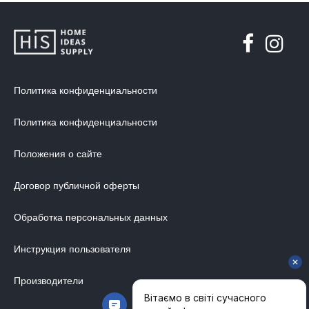
МЯГКАЯ МЕБЕЛЬ
ХРАНЕНИЕ
ДИЗАЙНЕРСКИЕ СТОЛЫ
ДЕКОР ДЛЯ ДОМА
Политика конфиденциальности
СТУЛЬЯ
МЕБЕЛЬ В ДЕТСКУЮ
Политика конфиденциальности
ВАННАЯ КОМНАТА
Положения о сайте
ОСВЕЩЕНИЕ ДЛЯ ИНТЕРЬЕРА
Договор публичной оферты
ОБОИ ДЛЯ СТЕН
СТЕНОВЫЕ ПАНЕЛИ
Обработка персональных данных
КОВРЫ
Инструкция пользователя
МАТРАС
Производители
МЕБЕЛЬ ДЛЯ ОФИСА
УЛИЧНАЯ МЕБЕЛЬ