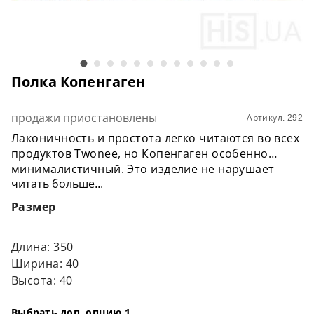
Полка Копенгаген
продажи приостановлены
Артикул: 292
Лаконичность и простота легко читаются во всех
продуктов Twonee, но Копенгаген особенно
минималистичный. Это изделие не нарушает
читать больше...
баланс вашего пространства, скорее становится
классным аксессуаром благодаря текстуре
Размер
древесины, аккуратным фаскам и войлочной
подкладке.
Преимуществом продукта является
Длина: 350
универсальность - он подходит для хранения
Ширина: 40
разных велосипедов, как с мужской рамой так и с
Высота: 40
женской рамой. Нужно лишь найти две точки
опоры на велосипеде и соответственно
Выбрать доп. опцию 1