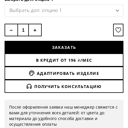
разместить крепления на стене.
Все изделия Twonee изготовлены из
Выбрать доп. опцию 1
натурального дерева. Каждая деталь
обрабатывается вручную, так мы получаем
продукт высочайшего качества, что отлично
−
+
чувствуется, когда держишь изделие в руках.
ЗАКАЗАТЬ
В КРЕДИТ ОТ
196
₴/МЕС
АДАПТИРОВАТЬ ИЗДЕЛИЕ
ПОЛУЧИТЬ КОНСУЛЬТАЦИЮ
После оформления заявки наш менеджер свяжется с
вами для уточнения всех деталей: от цвета до
материала до удобного способа доставки и
осуществления оплаты