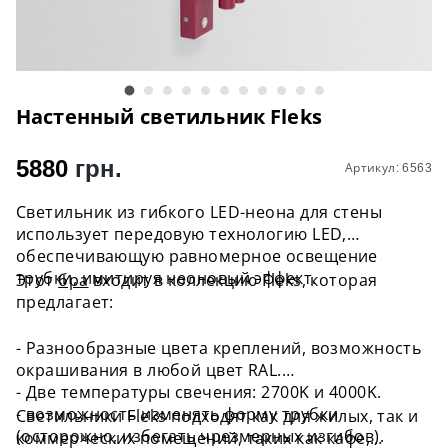
Настенный светильник Fleks
5880
грн.
Артикул: 6563
Светильник из гибкого LED-неона для стены
использует передовую технологию LED,
обеспечивающую равномерное освещение
трубки, имитируя неоновый эффект.
Этот
бра
входит в коллекцию Fleks, которая
предлагает:
- Разнообразные цвета креплений, возможность
окрашивания в любой цвет RAL.
- Две температуры свечения: 2700K и 4000K.
- возможность изменять форму трубки
Светильники Fleks подходят как для жилых, так и
(осторожно, избегать чрезмерных изгибов).
коммерческих помещений, таких как кафе,