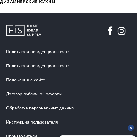
ДИЗАЙНЕРСКАЯ МЕБЕЛЬ
МЯГКАЯ МЕБЕЛЬ
ХРАНЕНИЕ
ДИЗАЙНЕРСКИЕ СТОЛЫ
Политика конфиденциальности
ДЕКОР ДЛЯ ДОМА
Политика конфиденциальности
СТУЛЬЯ
Положения о сайте
МЕБЕЛЬ В ДЕТСКУЮ
ВАННАЯ КОМНАТА
Договор публичной оферты
ОСВЕЩЕНИЕ ДЛЯ ИНТЕРЬЕРА
Обработка персональных данных
ОБОИ ДЛЯ СТЕН
Инструкция пользователя
СТЕНОВЫЕ ПАНЕЛИ
КОВРЫ
Производители