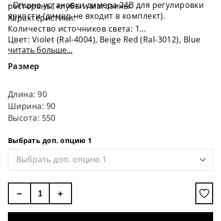
- Опцию установки димера 24В для регулировки
рестораны, клубы и магазины.
яркости (димер не входит в комплект).
Характеристики:
Количество источников света: 1
Цвет: Violet (Ral-4004), Beige Red (Ral-3012), Blue
читать больше...
(Ral-5003), Green (Ral-6003), Light Blue (Ral-6027),
Yellow (Ral-1024)
Размер
Материал: металл, силикон
Высота: 550мм
Глубина: 90мм
Длина: 90
Длина неон – 700мм
Ширина: 90
Напряжение: 220Вт
Высота: 550
Цветовая температура: 2700K 4000K
Комплектация: клемма, крепежные планки 2шт,
Выбрать доп. опцию 1
болты 4шт., дюбеля 2шт., саморезы 2шт.
Выбрать доп. опцию 1
−
+