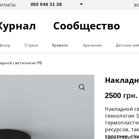
050 046 31 38
В
ОНТАКТЫ
Журнал
Сообщество
Декор
Стулья
Кровати
Хранение
Детская ме
адной светильник PB
Накладн
2500
грн.
Накладной с
технологии 
термопласти
ресурсов, та
тростник. Н
характеристи