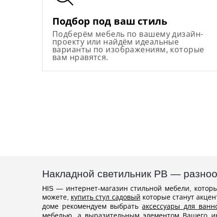
Подбор под ваш стиль
Подберём мебель по вашему дизайн-
проекту или найдём идеальные
варианты по изображениям, которые
вам нравятся.
Накладной светильник PB — разно
HIS — интернет-магазин стильной мебели, котор
можете,
купить стул садовый
которые станут акцен
доме рекомендуем выбрать
аксессуары для ванн
мебелью, а выразительным элементом Вашего ин