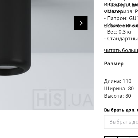
и покрыта в
- Размеры: д
основе.
- Материал: 
- Патрон: GU
- Источник св
Возможно ок
- Вес: 0,3 кг
- Стандартны
9016), серый 
читать больше
Размер
Длина: 110
Ширина: 80
Высота: 80
Выбрать доп.
Выбрать до