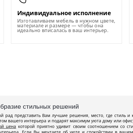
Индивидуальное исполнение
Изготавливаем мебель в нужном цвете,
материале и размере — чтобы она
идеально вписалась в ваш интерьер.
образие стильных решений
ый рад представить Вам лучшие решения, место, где стиль и 
том вашего интерьера и подарят максимум уюта дому или офис
ой цена
которой приятно удивит своим соотношением со стил
терьера. Если Вы мечтаете об уюте и спокойствии в ваше