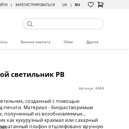
ОЙТИ
ЗАРЕГИСТРИРОВАТЬСЯ
UA
RU
бель
Ванная комната
Обои
Другое
ой светильник PB
Артикул: 4466
ветильник, созданный с помощью
3д-печати. Материал - биорастворимым
к, полученный из возобновляемых
ких как кукурузный крахмал или сахарный
апечатанный плафон отшлифовано вручную
ки: