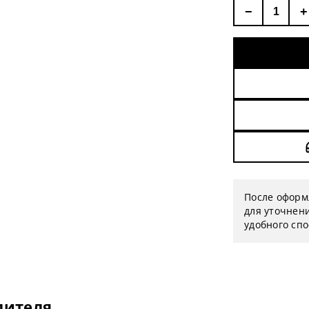
−
+
После оформ
для уточнени
удобного сп
дителя