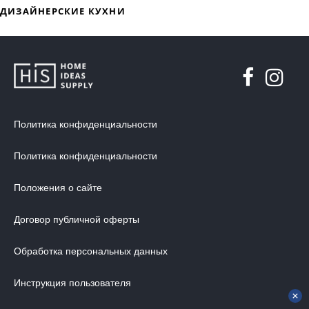
ДИЗАЙНЕРСКАЯ МЕБЕЛЬ
МЯГКАЯ МЕБЕЛЬ
ХРАНЕНИЕ
Политика конфиденциальности
ДИЗАЙНЕРСКИЕ СТОЛЫ
ДЕКОР ДЛЯ ДОМА
Политика конфиденциальности
СТУЛЬЯ
Положения о сайте
МЕБЕЛЬ В ДЕТСКУЮ
ВАННАЯ КОМНАТА
Договор публичной оферты
ОСВЕЩЕНИЕ ДЛЯ ИНТЕРЬЕРА
Обработка персональных данных
ОБОИ ДЛЯ СТЕН
Инструкция пользователя
СТЕНОВЫЕ ПАНЕЛИ