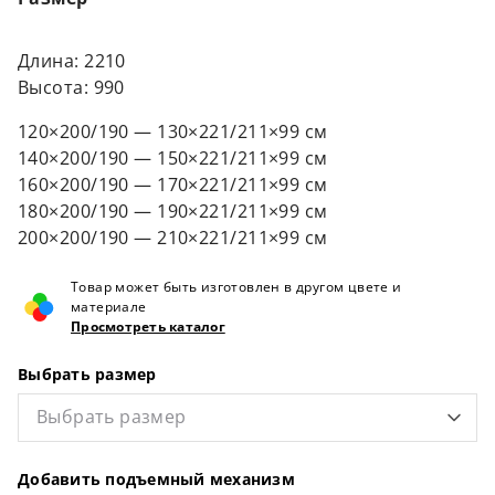
Подъемный механизм с газовыми
амортизаторами
Опорные траверсы 20×40×2 мм
Длина: 2210
Съемное дно с ЛДСП, разделенное на 3 части с
Высота: 990
ручками
Буферная щетка по периметру
120×200/190 — 130×221/211×99 см
Глубина ниши для хранения – 15 см
140×200/190 — 150×221/211×99 см
160×200/190 — 170×221/211×99 см
180×200/190 — 190×221/211×99 см
200×200/190 — 210×221/211×99 см
Товар может быть изготовлен в другом цвете и
материале
Просмотреть каталог
Выбрать размер
Выбрать размер
Добавить подъемный механизм