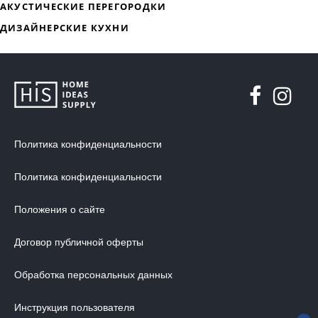
ДИЗАЙНЕРСКАЯ МЕБЕЛЬ
МЯГКАЯ МЕБЕЛЬ
ХРАНЕНИЕ
Политика конфиденциальности
ДИЗАЙНЕРСКИЕ СТОЛЫ
ДЕКОР ДЛЯ ДОМА
Политика конфиденциальности
СТУЛЬЯ
Положения о сайте
МЕБЕЛЬ В ДЕТСКУЮ
ВАННАЯ КОМНАТА
Договор публичной оферты
ОСВЕЩЕНИЕ ДЛЯ ИНТЕРЬЕРА
Обработка персональных данных
ОБОИ ДЛЯ СТЕН
Инструкция пользователя
СТЕНОВЫЕ ПАНЕЛИ