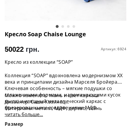
Кресло Soap Chaise Lounge
50022
грн.
Артикул: 6924
Кресло из коллекции “SOAP”
Коллекция “SOAP” вдохновлена модернизмом ХХ
века и принципами дизайна Марселя Бройера.
Ключевая особенность – мягкие подушки со
сглаженными формами, напоминающими кусок
Можно изменить: ткань и цвет каркаса
мыла, и изящный металлический каркас с
Дизайнер: Саша Козинец
фрезерованными соединениями МДФ.
Материалы: металл, МДФ, дерево, ткань
Подлокотники и столик из натурального ясеня
читать больше...
Размеры (ВxГxШ): 994х1684х805 мм
добавляют элегантности и подчеркивают
Размер
естественную красоту материалов.