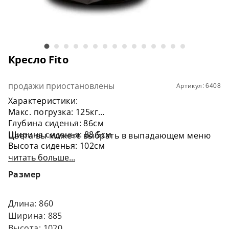
Кресло Fito
продажи приостановлены
Артикул: 6408
Характеристики:
Макс. погрузка: 125кг
Глубина сиденья: 86см
Ширина сиденья: 88.5см
Цвета вы можете выбрать в выпадающем меню
Высота сиденья: 102см
Подголовник: Да
читать больше...
Функция качания: Да
Размер
Подлокотники: Да
Функция массажа: Да
Материал: ткань, экокожа
Длина: 860
Цвет: черный (экокожа), серый (экокожа),
Ширина: 885
зеленый (экокожа), темно-коричневый (экокожа),
Высота: 1020