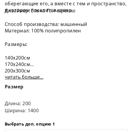
оберегающие его, а вместе с тем и пространство,
в котором поселится ковер.
Дизайнер: Елена Гончаренко
Способ производства: машинный
Материал: 100% полипропилен
Размеры:
140х200см
170х240см
200х300см
читать больше...
240x340см
300х400см
Размер
Длина: 200
Ширина: 1400
Выбрать доп. опцию 1