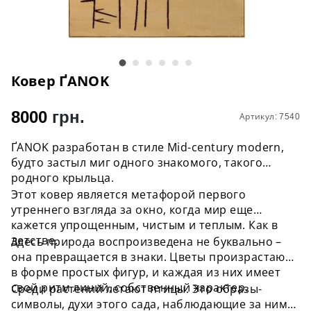
Ковер ҐANOK
8000
грн.
Артикул: 7540
ҐANOK разработан в стиле Mid-century modern,
будто застыл миг одного знакомого, такого
родного крыльца.
Этот ковер является метафорой первого
утреннего взгляда за окно, когда мир еще
кажется упрощенным, чистым и теплым. Как в
детстве.
Здесь природа воспроизведена не буквально –
она превращается в знаки. Цветы произрастают
в форме простых фигур, и каждая из них имеет
свой ритм линий, собственный характер.
Среди растений летают птицы. Это образы-
символы, духи этого сада, наблюдающие за ним и