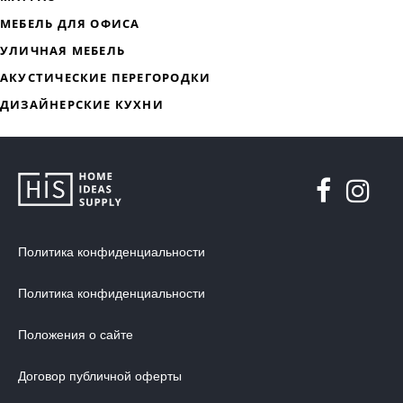
ДИЗАЙНЕРСКАЯ МЕБЕЛЬ
МЯГКАЯ МЕБЕЛЬ
ХРАНЕНИЕ
ДИЗАЙНЕРСКИЕ СТОЛЫ
ДЕКОР ДЛЯ ДОМА
Политика конфиденциальности
СТУЛЬЯ
Политика конфиденциальности
МЕБЕЛЬ В ДЕТСКУЮ
Положения о сайте
ВАННАЯ КОМНАТА
ОСВЕЩЕНИЕ ДЛЯ ИНТЕРЬЕРА
Договор публичной оферты
ОБОИ ДЛЯ СТЕН