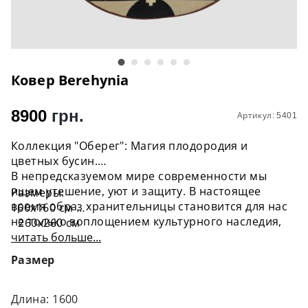
Ковер Berehynia
8900
грн.
Артикул: 5401
Коллекция "Оберег": Магия плодородия и
цветных бусин.
В непредсказуемом мире современности мы
ищем утешение, уют и защиту. В настоящее
Размеры:
время образ хранительницы становится для нас
160x160 cм
не только воплощением культурного наследия,
260х260 см
но и символом надежды и семейного
читать больше...
Способ производства – машинный.
благополучия. Коллекция "Оберег" - это наша
Ковер жаккардовый 100% полипропилен.
Размер
попытка передать мудрость и силу
хранительницы в виде трех непревзойденных
ковров. Здесь каждый узор говорит свою
Длина: 1600