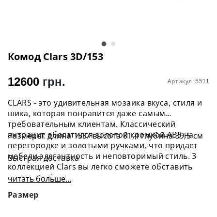
Комод Clars 3D/153
12600
грн.
Артикул: 5511
CLARS - это удивительная мозаика вкуса, стиля и
шика, которая понравится даже самым
требовательным клиентам. Классический
антрацит обогатился золотой кромкой ABS на
Размеры: длина 153/ высота 81,4 глубина 39,5 см
перегородке и золотыми ручками, что придает
мебели элегантность и неповторимый стиль. 3
Быстрая доставка
коллекцией Clars вы легко сможете обставить
модную и функциональную гостиную.
читать больше...
Размер