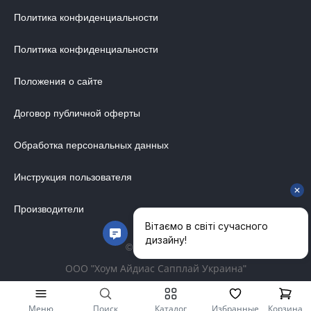
Политика конфиденциальности
СТУЛЬЯ
МЕБЕЛЬ В ДЕТСКУЮ
Политика конфиденциальности
ВАННАЯ КОМНАТА
Положения о сайте
ОСВЕЩЕНИЕ ДЛЯ ИНТЕРЬЕРА
ОБОИ ДЛЯ СТЕН
Договор публичной оферты
СТЕНОВЫЕ ПАНЕЛИ
Обработка персональных данных
КОВРЫ
Инструкция пользователя
МАТРАС
МЕБЕЛЬ ДЛЯ ОФИСА
Производители
УЛИЧНАЯ МЕБЕЛЬ
© 2014-2026
АКУСТИЧЕСКИЕ ПЕРЕГОРОДКИ
ООО "Хоум Айдиас Сапплай Украина"
ДИЗАЙНЕРСКИЕ КУХНИ
Меню
Поиск
Каталог
Избранные
Корзина