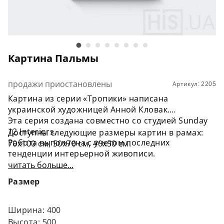
Картина Пальмы
продажи приостановлены
Артикул: 2205
Картина из серии «Тропики» написана
украинской художницей Анной Кловак.
Эта серия создана совместно со студией Sunday
12 Interiors.
Доступны следующие размеры картин в рамах:
Работа выполнена с учетом последних
70х100 см, 50х70 см, 40х50 см.
тенденции интерьерной живописи.
Яркие краски картин Анны помогут вам создать
читать больше...
правильные цветовые акценты в интерьере,
Размер
наполнят его позитивом, создадут приятную
атмосферу.
Это лимитированная серия работ. Картины
Ширина: 400
напечатаны на холсте с применением
Высота: 500