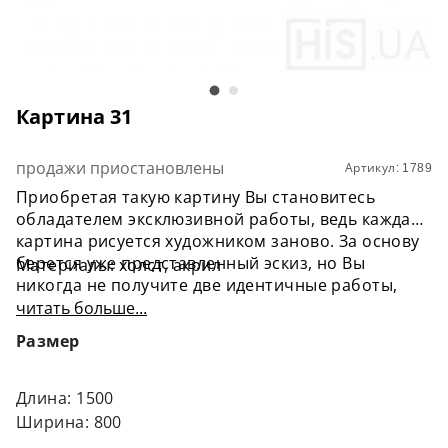
Картина 31
продажи приостановлены
Артикул: 1789
Приобретая такую картину Вы становитесь
обладателем эксклюзивной работы, ведь каждая
картина рисуется художником заново. За основу
берется уже представленный эскиз, но Вы
Материалы: холст, акрил
никогда не получите две идентичные работы,
ведь рука художника никогда не сделает два
читать больше...
одинаковых штриха.
Размер
Длина: 1500
Ширина: 800