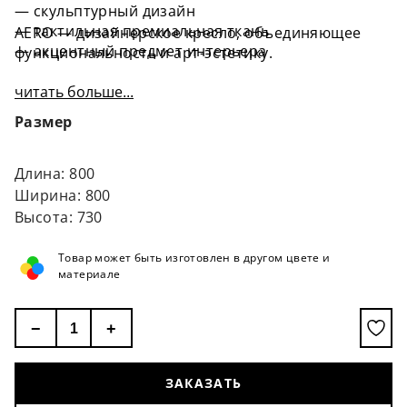
— скульптурный дизайн
— тактильная премиальная ткань
AERO — дизайнерское кресло, объединяющее
— акцентный предмет интерьера
функциональность и арт-эстетику.
читать больше...
Размер
Длина: 800
Ширина: 800
Высота: 730
Товар может быть изготовлен в другом цвете и
материале
−
+
ЗАКАЗАТЬ