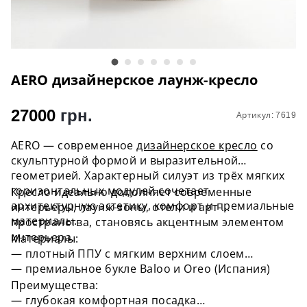
AERO дизайнерское лаунж-кресло
27000
грн.
Артикул: 7619
AERO — современное
дизайнерское кресло
со
скульптурной формой и выразительной
геометрией. Характерный силуэт из трёх мягких
горизонтальных модулей сочетает
Кресло идеально дополняет современные
архитектурную эстетику, комфорт и премиальные
интерьеры, лаунж-зоны, отели и арт-
материалы.
пространства, становясь акцентным элементом
интерьера.
Материалы:
— плотный ППУ с мягким верхним слоем
— премиальное букле Baloo и Oreo (Испания)
Преимущества:
— глубокая комфортная посадка