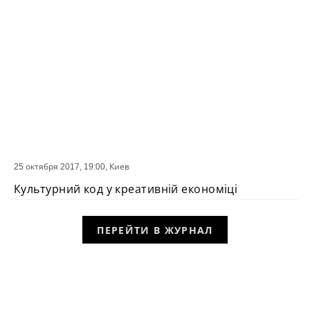
25 октября 2017, 19:00,
Киев
СОБЫТИЕ
Культурний код у креативній економіці
ПЕРЕЙТИ В ЖУРНАЛ