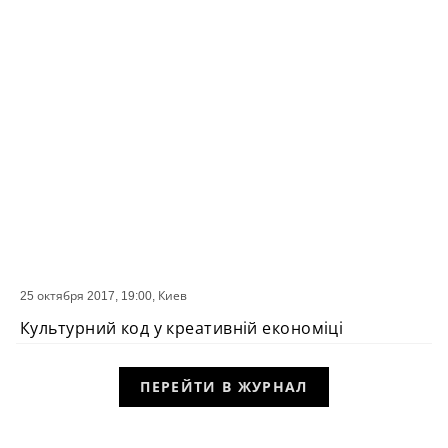
25 октября 2017, 19:00,
Киев
СОБЫТИЕ
Культурний код у креативній економіці
ПЕРЕЙТИ В ЖУРНАЛ