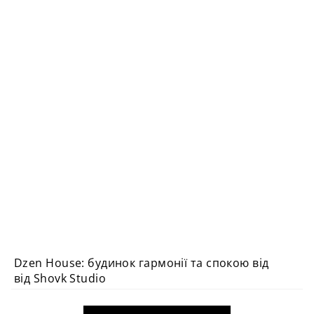
Dzen House: будинок гармонії та спокою від
ВИБІР РЕДАКЦІЇ
від Shovk Studio