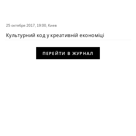
25 октября 2017, 19:00,
Киев
СОБЫТИЕ
Культурний код у креативній економіці
ПЕРЕЙТИ В ЖУРНАЛ