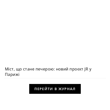
Міст, що стане печерою: новий проєкт JR у
Парижі
ПЕРЕЙТИ В ЖУРНАЛ