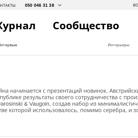
В
ОНТАКТЫ
Журнал
Сообщество
Интервью
Интерьеры
йна начинается с презентаций новинок. Австрийс
л публике результаты своего сотрудничества с про
arosinski & Vaugoin, создав набор из минималисти
тве которой использовалось, помимо серебра, и з