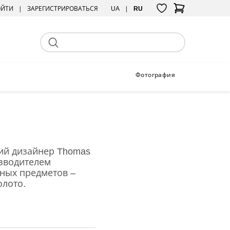
ОЙТИ
ЗАРЕГИСТРИРОВАТЬСЯ
UA
RU
Фотография
кий дизайнер Thomas
изводителем
чных предметов –
олото.