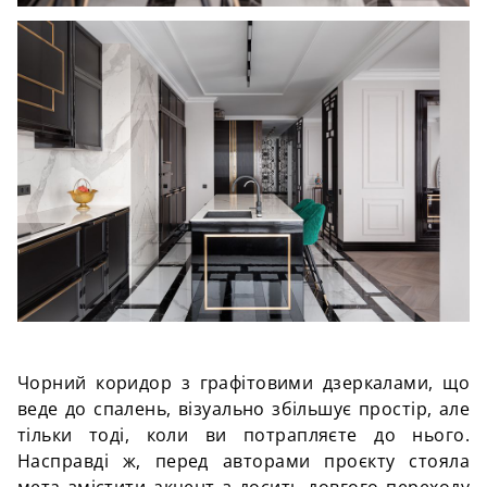
Чорний коридор з графітовими дзеркалами, що
веде до спалень, візуально збільшує простір, але
тільки тоді, коли ви потрапляєте до нього.
Насправді ж, перед авторами проєкту стояла
мета змістити акцент з досить довгого переходу