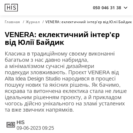
050 046 31 38
Главная
Журнал
VENERA: еклектичний інтер'єр від Юлії Байдик
VENERA: еклектичний інтер'єр
від Юлії Байдик
Класика в традиційному своєму виконанні
багатьом з нас давно набридла,
а мінімалізмом сучасні дизайнери
подекуди зловживають. Проєкт VENERA від
Alta Idea Design Studio народився в процесі
пошуку нових та якісних рішень. Як бачимо,
яскрава та витончена еклектика стала не лише
ідеальним рішенням проєкту, а й прикладом
чогось дійсно унікального на зламі усталених
та вже звичних напрямків.
HIS
09-06-2023 09:25