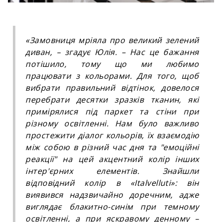
«Замовниця мріяла про великий зелений
диван,
–
згадує Юлія.
–
Нас це бажання
потішило, тому що ми любимо
працювати з кольорами. Для того, щоб
вибрати правильний відтінок, довелося
перебрати десятки зразків тканин, які
примірялися під паркет та стіни при
різному освітленні. Нам було важливо
простежити діалог кольорів, їх взаємодію
між собою в різний час дня та "емоційні
реакції" на цей акцентний колір інших
інтер'єрних елементів. Знайшли
відповідний колір в «Italvelluti»: він
виявився надзвичайно доречним, адже
виглядає блакитно-синім при темному
освітленні, а при яскравому денному –