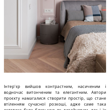
Інтер'єр вийшов контрастним, насиченим і
водночас витонченим та елега
нтним. Автори
проєкту намагалися створити простір, що стане
втіленням сучасної розкоші, адже саме така