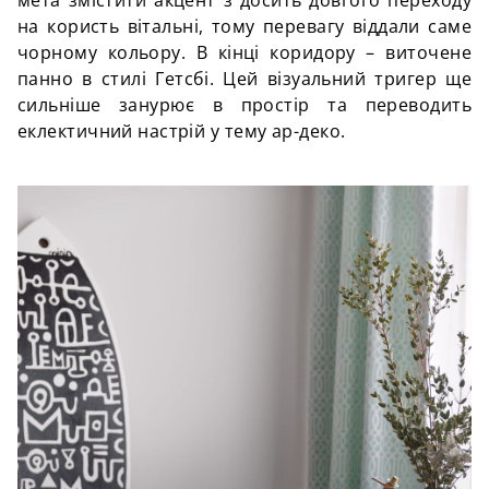
на користь вітальні, тому перевагу віддали саме
чорному кольору. В кінці коридору – виточене
панно в стилі Гетсбі. Цей візуальний тригер ще
сильніше занурює в простір та переводить
еклектичний настрій у тему ар-деко.