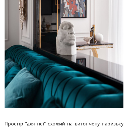
Простір "для неї" схожий на витончену паризьку