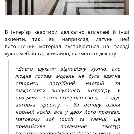
В інтер'єр квартири делікатно вплетені й інші
акценти, такі, як, наприклад, латунь: цей
витончений матеріал зустрічається на фасаді
кухні, меблів та, звичайно, елементах декору.
«Довго шукали відповідну кухню, але
жодна готова модель не була здатна
створити потрібний настрій та
підкреслити вишуканість інтер'єру. У
підсумку – також створили свою,
–
згадує
авторка проєкту.
–
За основу взяли
чорний колір, але у двох його проявах:
матовому sof touch та глянці. Це
привабливе поєднання текстур
та латунних профілів на фасадах ідеально