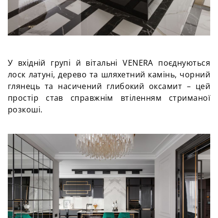
У вхідній групі й вітальні VENERA поєднуються
лоск латуні, дерево та шляхетний камінь, чорний
глянець та насичений глибокий оксамит – цей
простір став справжнім втіленням стриманої
розкоші.