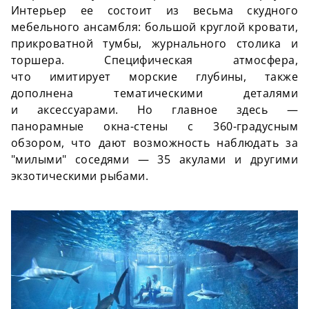
Интерьер
ее
состоит из весьма скудного
мебельного ансамбля: большой круглой кровати,
прикроватной тумбы, журнального столика и
торшера. Специфическая атмосфера,
что
имитирует
морские глубины, также
дополнена тематическими деталями
и
аксессуарами
. Но главное здесь —
панорамные
окна-стены
с 360-градусным
обзором, что
дают
возможность наблюдать за
"милыми" соседями — 35 акулами и другими
экзотическими рыбами.