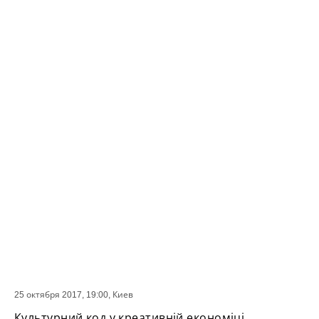
25 октября 2017, 19:00,
Киев
СОБЫТИЕ
Культурний код у креативній економіці