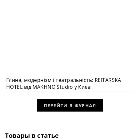
Глина, модернізм і театральність: REITARSKA
ДИЗАЙН У ПОДОРОЖАХ
HOTEL від MAKHNO Studio у Києві
ПЕРЕЙТИ В ЖУРНАЛ
Товары в статье