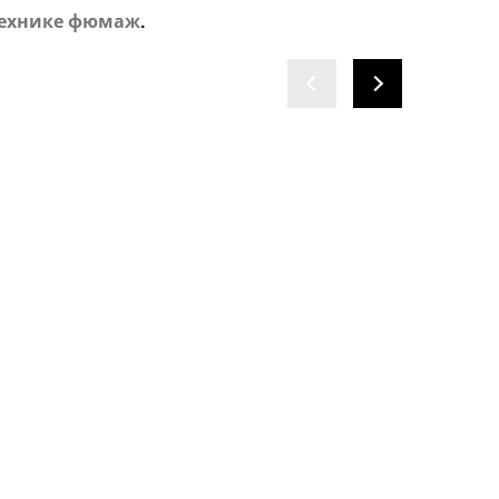
 технике фюмаж
.