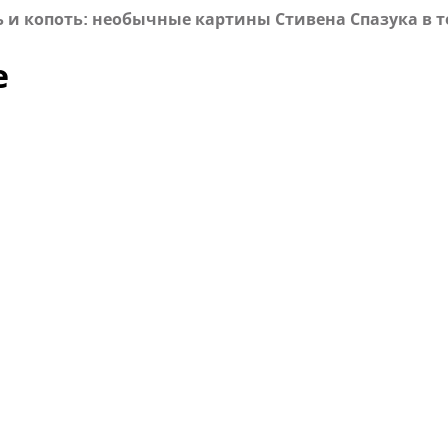
 и копоть: необычные картины Стивена Спазука в
е