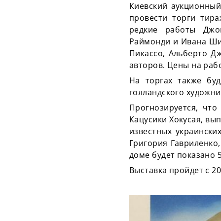
Киевский аукционный
провести торги тир
редкие работы Джо
Раймонди и Ивана Ши
Пикассо, Альберто Д
авторов. Цены на рабо
На торгах также бу
голландского художни
Прогнозируется, что
Кацусики Хокусая, вы
известных украински
Григория Гавриленко,
доме будет показано 
Выставка пройдет с 2