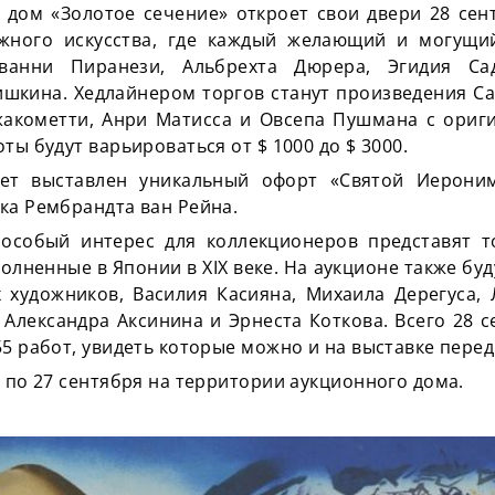
 дом «Золотое сечение» откроет свои двери 28 сент
ажного искусства, где каждый желающий и могущи
ванни Пиранези, Альбрехта Дюрера, Эгидия Сад
шкина. Хедлайнером торгов станут произведения Са
жакометти, Анри Матисса и Овсепа Пушмана с ори
ты будут варьироваться от $ 1000 до $ 3000.
дет выставлен уникальный офорт «Святой Иерони
ка Рембрандта ван Рейна.
 особый интерес для коллекционеров представят 
полненные в Японии в XIX веке. На аукционе также бу
х художников, Василия Касияна, Михаила Дерегуса, 
 Александра Аксинина и Эрнеста Коткова. Всего 28 
55 работ, увидеть которые можно и на выставке пере
0 по 27 сентября на территории аукционного дома.