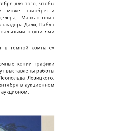
ября для того, чтобы
й сможет приобрести
елера, Маркантонио
львадора Дали, Пабло
гинальными подписями
м в темной комнате»
точные копии графики
дут выставлены работы
Леопольда Левицкого,
сентября в аукционном
д аукционом.