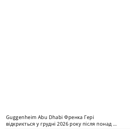
Guggenheim Abu Dhabi Френка Гері
АРХІТЕКТУРА
відкриється у грудні 2026 року після понад 20
років очікування